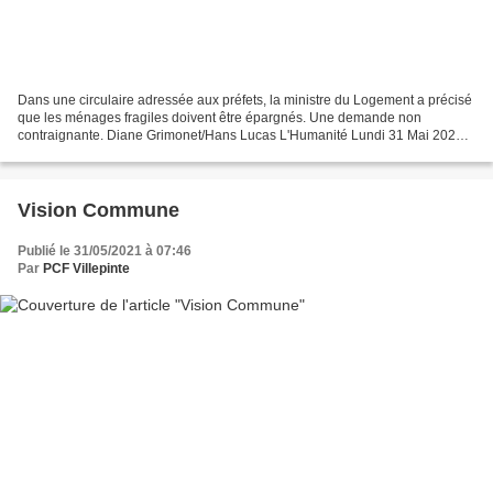
Dans une circulaire adressée aux préfets, la ministre du Logement a précisé
que les ménages fragiles doivent être épargnés. Une demande non
contraignante. Diane Grimonet/Hans Lucas L'Humanité Lundi 31 Mai 2021
Camille Bauer En amont du 1er juin, un nombre...
Vision Commune
Publié le 31/05/2021 à 07:46
Par
PCF Villepinte