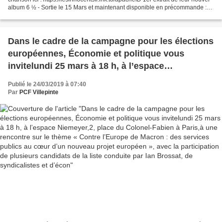
album 6 ½ - Sortie le 15 Mars et maintenant disponible en précommande :
https://lesinnocentsfr.lnk.to/Album6ID...
Dans le cadre de la campagne pour les élections
européennes, Économie et politique vous
invitelundi 25 mars à 18 h, à l’espace
Niemeyer,2, place du Colonel-Fabien à Paris,à
Publié le 24/03/2019 à 07:40
une rencontre sur le thème « Contre l’Europe de
Par
PCF Villepinte
Macron : des services publics au cœur d’un
nouveau projet européen », avec la participation
de plusieurs candidats de la liste conduite par
Ian Brossat, de syndicalistes et d’écon