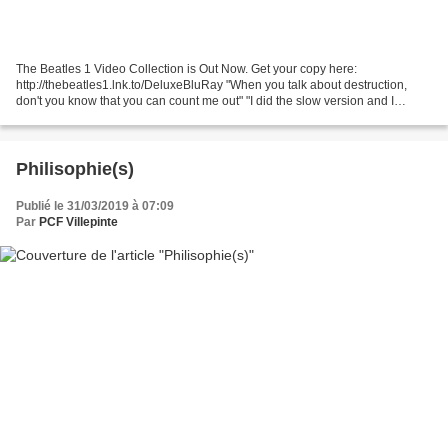
The Beatles 1 Video Collection is Out Now. Get your copy here:
http://thebeatles1.lnk.to/DeluxeBluRay "When you talk about destruction,
don't you know that you can count me out" "I did the slow version and I
wanted it out as a single: as a statement of...
Philisophie(s)
Publié le 31/03/2019 à 07:09
Par
PCF Villepinte