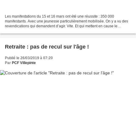
Les manifestations du 15 et 16 mars ont été une réussite : 350 000
manifestants. Avec une jeunesse particulièrement mobilisée. On y a vu des
revendications qui demandent d’agir. Vite. Et qui mettent en cause le
système (capitaliste) avec des slogans tels...
Retraite : pas de recul sur l'âge !
Publié le 26/03/2019 à 07:20
Par
PCF Villepinte