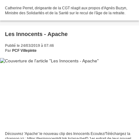
Catherine Perret, dirigeante de la CGT réagit aux propos d'Agnès Buzyn,
Ministre des Solidarités et de la Santé sur le recul de l'âge de la retraite.
Les Innocents - Apache
Publié le 24/03/2019 à 07:46
Par
PCF Villepinte
Découvrez 'Apache' le nouveau clip des Innocents Ecoutez/Téléchargez la
chanson ici : https://lesinnocentsfr.lnk.to/apacheID 1er extrait de leur nouvel