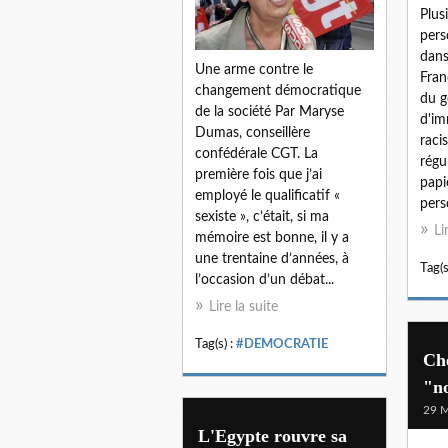
Plus
pers
dans
Une arme contre le
Fran
changement démocratique
du g
de la société Par Maryse
d'im
Dumas, conseillère
raci
confédérale CGT. La
régu
première fois que j’ai
papi
employé le qualificatif «
pers
sexiste », c’était, si ma
Li
mémoire est bonne, il y a
une trentaine d’années, à
Tag(s
l’occasion d’un débat...
Lire la suite
Tag(s) :
#DEMOCRATIE
Ch
"n
29 M
L'Egypte rouvre sa