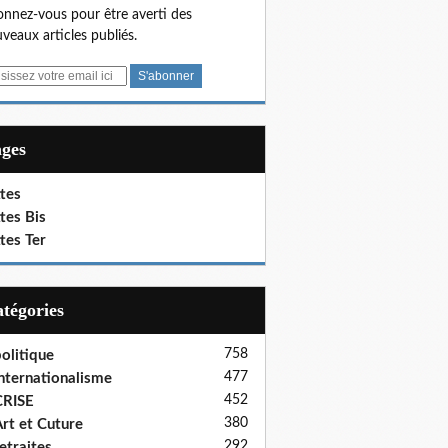
nnez-vous pour être averti des
veaux articles publiés.
ages
tes
tes Bis
tes Ter
Catégories
758
olitique
477
nternationalisme
452
CRISE
380
rt et Cuture
292
etraites