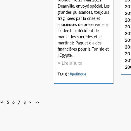
20
Monde - le 27 Mai 2011
Deauville, envoyé spécial. Les
20
grandes puissances, toujours
20
fragilisées par la crise et
20
soucieuses de préserver leur
20
leadership, décident de
20
manier les sucreries et le
20
martinet: Paquet d’aides
20
financières pour la Tunisie et
20
l’Egypte...
20
Lire la suite
20
Tag(s) :
#politique
4
5
6
7
8
>
>>