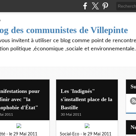
log des communistes de Villepinte
vous invitent à utiliser ce blog comme point de rencontre
tion politique ,économique ,sociale et environnementale.
S
ifestations pour
Les 'Indignés"
finir avec "la
s'installent place de la
nophobie d'État"
Bastille
ai 2011
30 Mai 2011
été - le 29 Mai 2011
Social-Eco - le 29 Mai 2011