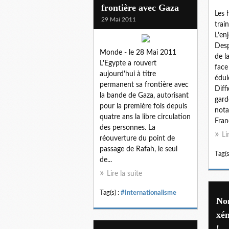
frontière avec Gaza
Les
29 Mai 2011
trai
L’en
Desp
Monde - le 28 Mai 2011
de l
L'Egypte a rouvert
face 
aujourd'hui à titre
édul
permanent sa frontière avec
Diff
la bande de Gaza, autorisant
gard
pour la première fois depuis
nota
quatre ans la libre circulation
Franc
des personnes. La
Li
réouverture du point de
passage de Rafah, le seul
Tag(s
de...
Lire la suite
Tag(s) :
#Internationalisme
Non
xé
!