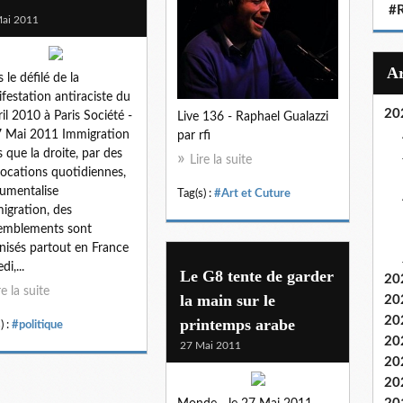
#
ai 2011
 le défilé de la
festation antiraciste du
20
ril 2010 à Paris Société -
Live 136 - Raphael Gualazzi
7 Mai 2011 Immigration
par rfi
s que la droite, par des
Lire la suite
ocations quotidiennes,
rumentalise
Tag(s) :
#Art et Cuture
migration, des
emblements sont
nisés partout en France
i,...
Le G8 tente de garder
20
re la suite
la main sur le
20
20
printemps arabe
) :
#politique
20
27 Mai 2011
20
20