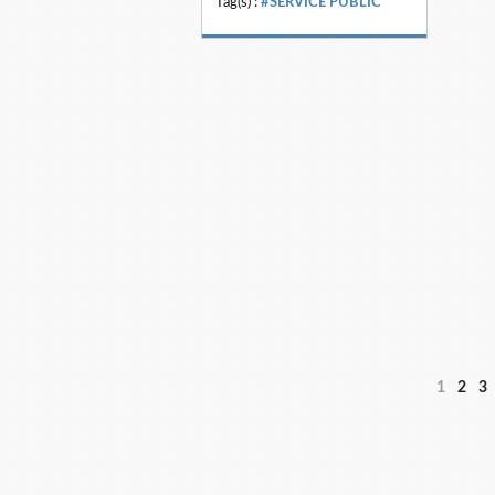
Tag(s) :
#SERVICE PUBLIC
1
2
3