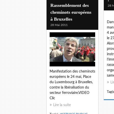
Rassemblement des
28 M
cheminots européens
à Bruxelles
Dans
28 Mai 2011
mani
4 av
le 2
Alor
prov
inst
l’im
rass
orga
Manifestation des cheminots
samed
européens le 24 mai, Place
du Luxembourg à Bruxelles,
Li
contre la libéralisation du
Tag(s
secteur ferroviaire.VIDEO
Clic
Lire la suite