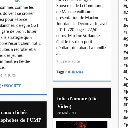
Souvenirs de la Commune,
#L
 hommes comme les
de Maxime Vuillaume,
#A
ns doivent se croiser
présentation de Maxime
#
jeu pour Fabrice
Jourdan. La Découverte, avril
lanches, délégué CGT
#s
2011, 720 pages, 27,50
a gare de Lyon : lutter
#t
euros. Maxime Vuillaume
à la stratégie qui «
#
était le fils d’un petit
core l’esprit cheminot ».
#
débitant de tabac. La famille
icultés à recruter et à
#e
a...
er des jeunes,
#
mment en Île-de-
Lire la suite
#
e...
#L
Tag(s) :
#Histoire
re la suite
#s
#E
) :
#SOCIETE
#j
folie d'amour (clic
#p
#
Video)
 aux clichés
#
28 Mai 2011
#d
nophobes de l’UMP
#j