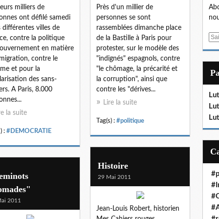
ieurs milliers de
Près d'un millier de
Abo
onnes ont défilé samedi
personnes se sont
nou
 différentes villes de
rassemblées dimanche place
E
ce, contre la politique
de la Bastille à Paris pour
m
ouvernement en matière
protester, sur le modèle des
a
migration, contre le
"indignés" espagnols, contre
i
sme et pour la
"le chômage, la précarité et
P
l
larisation des sans-
la corruption", ainsi que
ers. A Paris, 8.000
contre les "dérives...
Lut
onnes...
Lire la suite
Lut
re la suite
Lut
Tag(s) :
#politique
) :
#DEMOCRATIE
Histoire
#p
eminots
29 Mai 2011
#I
omades"
#
ai 2011
#A
Jean-Louis Robert, historien
#r
Mes Cahiers rouges.