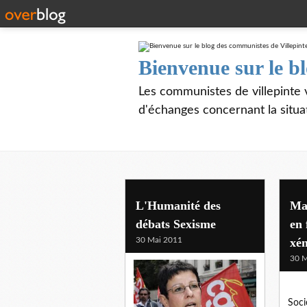
Bienvenue sur le b
Les communistes de villepinte 
d'échanges concernant la situa
L'Humanité des
Man
débats Sexisme
en 
30 Mai 2011
xé
30 M
Soci