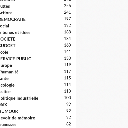
256
uttes
241
ctions
197
DEMOCRATIE
192
ocial
188
ribunes et idées
184
SOCIETE
163
BUDGET
141
cole
130
SERVICE PUBLIC
119
Europe
117
'humanité
115
ante
114
cologie
113
ustice
100
olitique industrielle
99
PAIX
92
HUMOUR
92
evoir de mémoire
82
eunesses