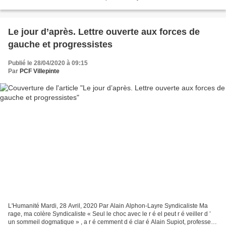
Face à une situation dégradée, le...
Le jour d’après. Lettre ouverte aux forces de
gauche et progressistes
Publié le 28/04/2020 à 09:15
Par
PCF Villepinte
L'Humanité Mardi, 28 Avril, 2020 Par Alain Alphon-Layre Syndicaliste Ma
rage, ma colère Syndicaliste « Seul le choc avec le r é el peut r é veiller d ’
un sommeil dogmatique » , a r é cemment d é clar é Alain Supiot, professeur