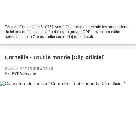
Édito de CommunisteS n°757 André Chassaigne présente les propositions
de loi présentées par les député.e.s du groupe GDR lors de leur niche
parlementaire le 7 mars. Lutter contre l'injustice fiscale :
http://www.pcf.fr/actualite_lutter_co... Augmenter...
Corneille - Tout le monde [Clip officiel]
Publié le 24/02/2019 à 12:20
Par
PCF Villepinte