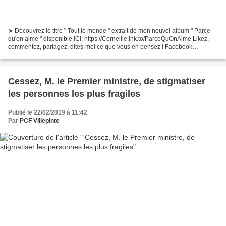
➤ Découvrez le titre " Tout le monde " extrait de mon nouvel album " Parce
qu'on aime " disponible ICI: https://Corneille.lnk.to/ParceQuOnAime Likez,
commentez, partagez, dites-moi ce que vous en pensez ! Facebook
https://www.facebook.com/corneille.officiel/...
Cessez, M. le Premier ministre, de stigmatiser
les personnes les plus fragiles
Publié le 22/02/2019 à 11:42
Par
PCF Villepinte