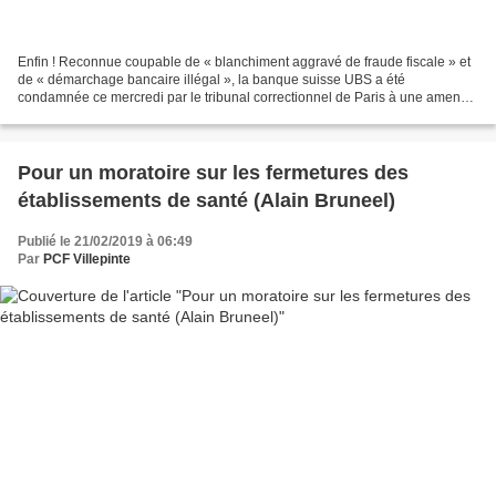
Enfin ! Reconnue coupable de « blanchiment aggravé de fraude fiscale » et
de « démarchage bancaire illégal », la banque suisse UBS a été
condamnée ce mercredi par le tribunal correctionnel de Paris à une amende
record de 3,7 milliards d’euros. Je veux...
Pour un moratoire sur les fermetures des
établissements de santé (Alain Bruneel)
Publié le 21/02/2019 à 06:49
Par
PCF Villepinte