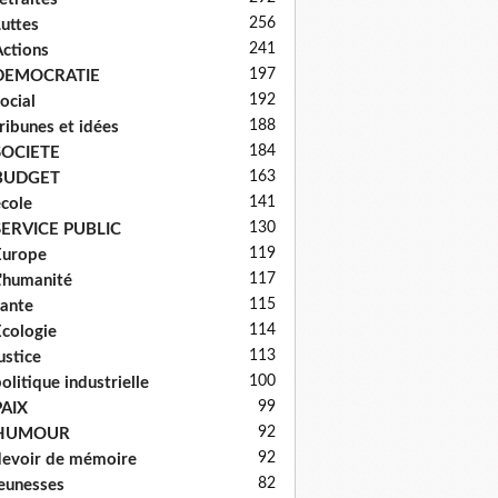
256
uttes
241
ctions
197
DEMOCRATIE
192
ocial
188
ribunes et idées
184
SOCIETE
163
BUDGET
141
cole
130
SERVICE PUBLIC
119
Europe
117
'humanité
115
ante
114
cologie
113
ustice
100
olitique industrielle
99
PAIX
92
HUMOUR
92
evoir de mémoire
82
eunesses