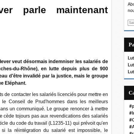
Abo
ver parle maintenant
nou
E
m
a
i
P
l
Lut
ilever veut désormais indemniser les salariés de
Lut
ches-du-Rhône), en lutte depuis plus de 900
Lut
u d'être invalidé par la justice, mais le groupe
ue Eléphant.
de contacter les salariés licenciés pour mettre en
t le Conseil de Prud'hommes dans les meilleurs
#p
 dans un communiqué. Le groupe renoncer à mettre
#I
cède tojours pas aux revendications des salariés
#
ticle du code du travail (L1235-11) qui prévoit qu'en
#A
si la réintégration du salarié est impossible, le
#r