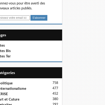
nnez-vous pour être averti des
veaux articles publiés.
ages
tes
tes Bis
tes Ter
Catégories
758
olitique
477
nternationalisme
452
CRISE
380
rt et Cuture
292
etraites