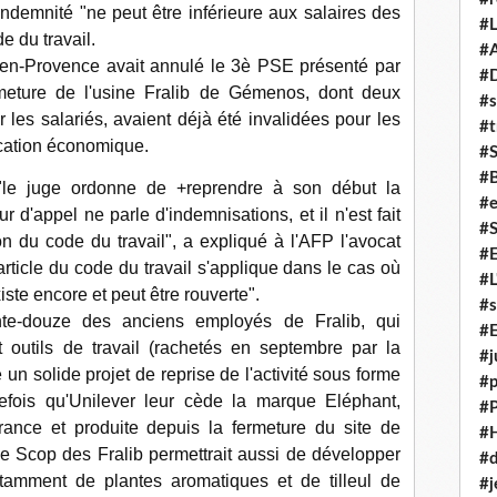
indemnité "ne peut être inférieure aux salaires des
#L
e du travail.
#A
ix-en-Provence avait annulé le 3è PSE présenté par
#
meture de l'usine Fralib de Gémenos, dont deux
#s
les salariés, avaient déjà été invalidées pour les
#t
ication économique.
#
#
 "le juge ordonne de +reprendre à son début la
#e
d'appel ne parle d'indemnisations, et il n'est fait
#
n du code du travail", a expliqué à l'AFP l'avocat
#
'article du code du travail s'applique dans le cas où
#L
xiste encore et peut être rouverte".
#s
nte-douze des anciens employés de Fralib, qui
#E
t outils de travail (rachetés en septembre par la
#j
un solide projet de reprise de l'activité sous forme
#p
tefois qu'Unilever leur cède la marque Eléphant,
#
nce et produite depuis la fermeture du site de
#
e Scop des Fralib permettrait aussi de développer
#d
otamment de plantes aromatiques et de tilleul de
#j