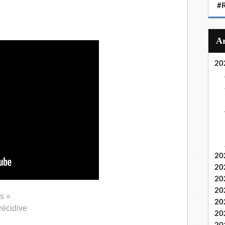
#
T
20
20
20
20
20
s »
20
récidive
20