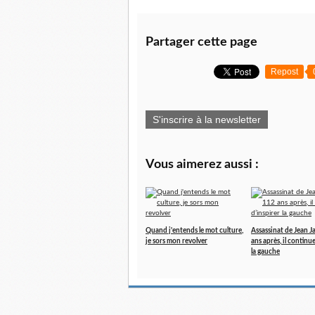
Partager cette page
Repost
S'inscrire à la newsletter
Vous aimerez aussi :
Quand j'entends le mot culture,
Assassinat de Jean J
je sors mon revolver
ans après, il continu
la gauche