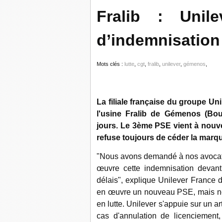
Fralib : Unile
d’indemnisation
Mots clés :
lutte
,
cgt
,
fralib
,
unilever
,
gémenos
,
La filiale française du groupe Un
l'usine Fralib de Gémenos (Bou
jours. Le 3ème PSE vient à nouvea
refuse toujours de céder la marq
"Nous avons demandé à nos avocats 
œuvre cette indemnisation devan
délais", explique Unilever France
en œuvre un nouveau PSE, mais ne 
en lutte. Unilever s'appuie sur un ar
cas d'annulation de licenciement, 