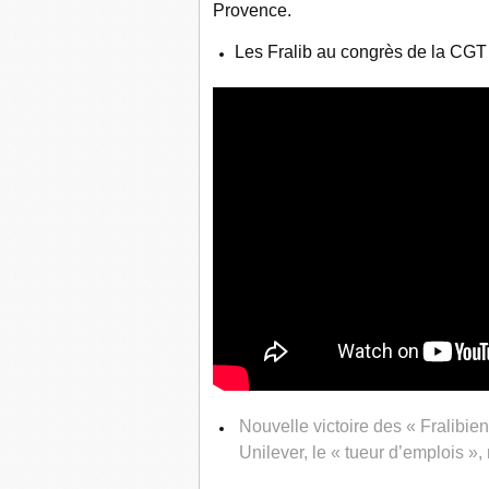
Provence.
Les Fralib au congrès de la CG
Nouvelle victoire des « Fralibien
Unilever, le « tueur d’emplois », 