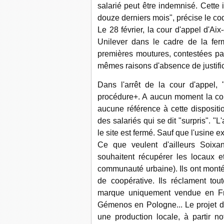
salarié peut être indemnisé. Cette 
douze derniers mois", précise le cod
Le 28 février, la cour d'appel d'A
Unilever dans le cadre de la fer
premières moutures, contestées par 
mêmes raisons d'absence de justif
Dans l'arrêt de la cour d'appel,
procédure+. A aucun moment la cour 
aucune référence à cette dispositio
des salariés qui se dit "surpris". "L
le site est fermé. Sauf que l'usine e
Ce que veulent d'ailleurs Soixa
souhaitent récupérer les locaux e
communauté urbaine). Ils ont monté 
de coopérative. Ils réclament tou
marque uniquement vendue en Fra
Gémenos en Pologne... Le projet d
une production locale, à partir n