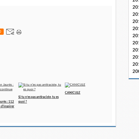
20
20
20
20
20
0
20
20
20
20
20
20
CANICULE
Si tu n’es pas antiraciste, tu es
aurès : 112
quoi ?
e d’inspirer