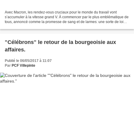
Avec Macron, les rendez-vous cruciaux pour le monde du travail vont
s’accumuler à la vitesse grand V. À commencer par le plus emblématique de
tous, annoncé comme la promesse de sang et de larmes: une sorte de loi
travail XXL, taillée sur mesure pour le...
"Célébrons" le retour de la bourgeoisie aux
affaires.
Publié le 06/05/2017 à 11:07
Par
PCF Villepinte