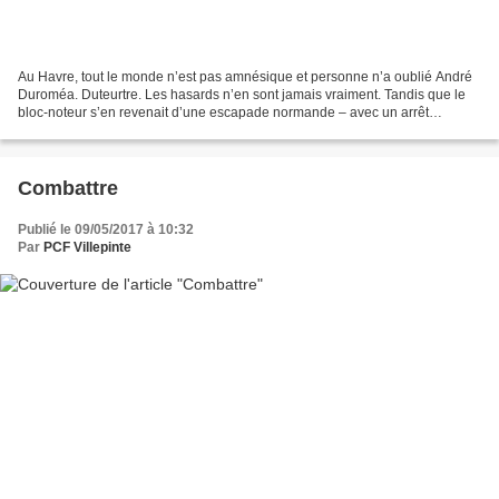
Au Havre, tout le monde n’est pas amnésique et personne n’a oublié André
Duroméa. Duteurtre. Les hasards n’en sont jamais vraiment. Tandis que le
bloc-noteur s’en revenait d’une escapade normande – avec un arrêt
obligatoire au Havre afin de humer l’air...
Combattre
Publié le 09/05/2017 à 10:32
Par
PCF Villepinte