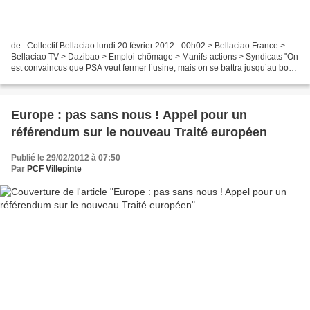
de : Collectif Bellaciao lundi 20 février 2012 - 00h02 > Bellaciao France >
Bellaciao TV > Dazibao > Emploi-chômage > Manifs-actions > Syndicats "On
est convaincus que PSA veut fermer l’usine, mais on se battra jusqu’au bout,
pour notre boulot, parce...
Europe : pas sans nous ! Appel pour un
référendum sur le nouveau Traité européen
Publié le 29/02/2012 à 07:50
Par
PCF Villepinte