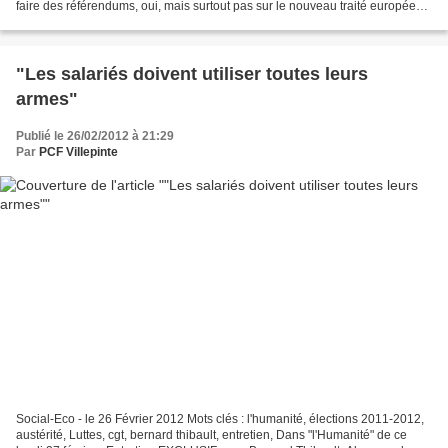
faire des référendums, oui, mais surtout pas sur le nouveau traité européen.
Ce lundi matin, Nicolas Sarkozy...
"Les salariés doivent utiliser toutes leurs
armes"
Publié le 26/02/2012 à 21:29
Par
PCF Villepinte
Social-Eco - le 26 Février 2012 Mots clés : l'humanité, élections 2011-2012,
austérité, Luttes, cgt, bernard thibault, entretien, Dans "l'Humanité" de ce