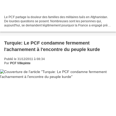
Le PCF partage la douleur des familles des militaires tués en Afghanistan.
De lourdes questions se posent. Nombreuses sont les personnes qui,
aujourd'hui, se demandent légitimement pourquoi la France a engagé près
de 4000 soldats dans ce pays et dans...
Turquie: Le PCF condamne fermement
l'acharnement à l'encontre du peuple kurde
Publié le 31/12/2011 à 08:34
Par
PCF Villepinte