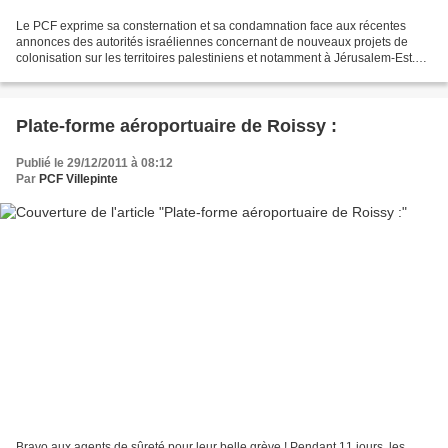
Le PCF exprime sa consternation et sa condamnation face aux récentes
annonces des autorités israéliennes concernant de nouveaux projets de
colonisation sur les territoires palestiniens et notamment à Jérusalem-Est.
Un vaste complexe touristique à Silwan,...
Plate-forme aéroportuaire de Roissy :
Publié le 29/12/2011 à 08:12
Par
PCF Villepinte
Bravo aux agents de sûreté pour leur belle grève ! Pendant 11 jours, les