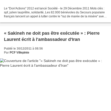
Le "Don'Actions" 2012 est lancé Société - le 29 Décembre 2011 Mots clés :
spf, julien lauprêtre, solidarité, Les 82.000 bénévoles du Secours populaire
français lancent un appel à lutter contre le "raz de marée de la misère" avec
une "grande tombola populaire"...
« Sakineh ne doit pas être exécutée » : Pierre
Laurent écrit à l'ambassadeur d'Iran
Publié le 30/12/2011 à 08:56
Par
PCF Villepinte