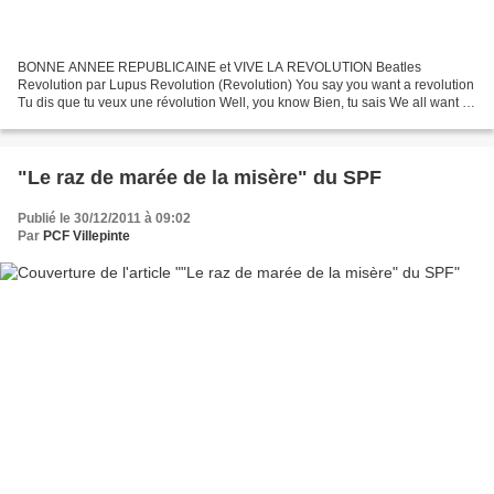
BONNE ANNEE REPUBLICAINE et VIVE LA REVOLUTION Beatles
Revolution par Lupus Revolution (Revolution) You say you want a revolution
Tu dis que tu veux une révolution Well, you know Bien, tu sais We all want to
change the world Que nous voulons tous changer...
"Le raz de marée de la misère" du SPF
Publié le 30/12/2011 à 09:02
Par
PCF Villepinte