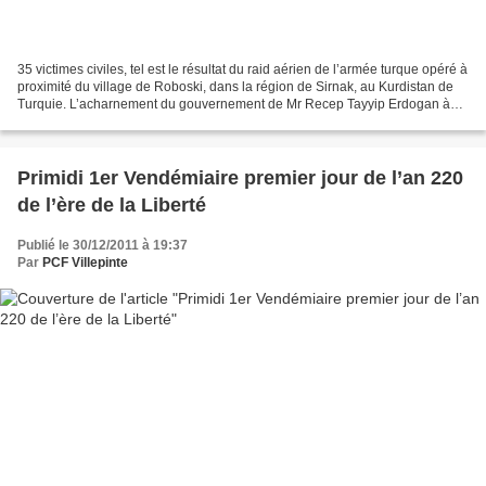
35 victimes civiles, tel est le résultat du raid aérien de l’armée turque opéré à
proximité du village de Roboski, dans la région de Sirnak, au Kurdistan de
Turquie. L’acharnement du gouvernement de Mr Recep Tayyip Erdogan à
l’encontre du peuple kurde...
Primidi 1er Vendémiaire premier jour de l’an 220
de l’ère de la Liberté
Publié le 30/12/2011 à 19:37
Par
PCF Villepinte