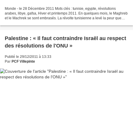
Monde - le 28 Décembre 2011 Mots clés : tunisie, egypte, révolutions
arabes, libye, gafsa, Hiver et printemps 2011. En quelques mois, le Maghreb
et le Machrek se sont embrasés. La révolte tunisienne a levé la peur que
faisaient régner des pouvoirs autoritaires...
Palestine : « Il faut contraindre Israël au respect
des résolutions de l'ONU »
Publié le 29/12/2011 à 13:33
Par
PCF Villepinte