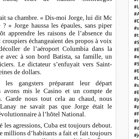
#L
#A
it sa chambre. « Dis-moi Jorge, lui dit Mc
#
 ? » Jorge haussa les épaules, sans piper
#s
tôt apprendre les raisons de l’absence du
#t
t croupiers échangeaient des propos à voix
#
décoller de l’aéroport Columbia dans la
#
le avec à son bord Batista, sa famille, un
#e
ciers. Le dictateur s’enfuyait vers Saint-
#
ines de dollars.
#
#L
 les gangsters préparant leur départ
#s
s avons mis le Casino et un compte de
#E
. Garde nous tout cela au chaud, nous
#j
Lanay ne savait pas que Jorge était le
#p
olutionnaire à l’hôtel National.
#
#
é les agressions, Cuba est toujours debout.
#d
millions d’habitants a fait et fait toujours
#j