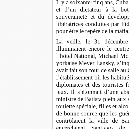
Il y a soixante-cinq ans, Cuba
et d’un dictateur à la bo
souveraineté et du dévelop
libératrices conduites par Fi
pour être le repère de la mafia,
La veille, le 31 décembre
illuminaient encore le centr
l’hôtel National, Michael Mc
yorkaise Meyer Lansky, s’inqui
avait fait son tour de salle a
l’établissement où les habitué
diplomates et des touristes f
jeux. Il s’étonnait d’une ab
ministre de Batista plein aux 
roulette spéciale, filles et a
de bonne source que les guér
contrôlaient la ville de S
encerclaient Santiago d