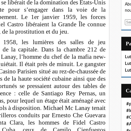
 se libérait de la domination des États-Unis
Abo
tte pour s’engager dans la voie de la
nou
pement. Le 1er janvier 1959, les forces
E
del Castro libéraient la Grande Île connue
m
 de la prostitution et du jeu.
a
 1958, les lumières des salles de jeu
i
P
l
e de la capitale. Dans la chambre 212 de
 Lanay, l’homme du chef de la mafia new-
Lut
était. Il était près de minuit. Le gangster
Lut
u Casino Parisien situé au rez-de-chaussée de
Lut
s de la haute société cubaine ainsi que des
ortunés se pressaient autour des tables de
sence : celle de Santiago Rey Pernas, un
as, pour lequel un étage était aménagé avec
#p
lcools à disposition. Michael Mc Lanay tenait
#I
illeros conduits par Ernesto Che Guevara
#
anta Clara, les hommes de Fidel Castro
#A
e Cuba, ceux de Camilo Cienfuegos
#r