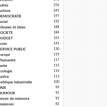
256
uttes
241
ctions
197
DEMOCRATIE
192
ocial
188
ribunes et idées
184
SOCIETE
163
BUDGET
141
cole
130
SERVICE PUBLIC
119
Europe
117
'humanité
115
ante
114
cologie
113
ustice
100
olitique industrielle
99
PAIX
92
HUMOUR
92
evoir de mémoire
82
eunesses