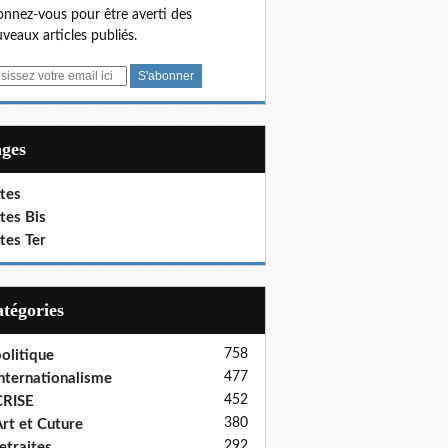
nnez-vous pour être averti des
veaux articles publiés.
ages
tes
tes Bis
tes Ter
Catégories
758
olitique
477
nternationalisme
452
CRISE
380
rt et Cuture
292
etraites