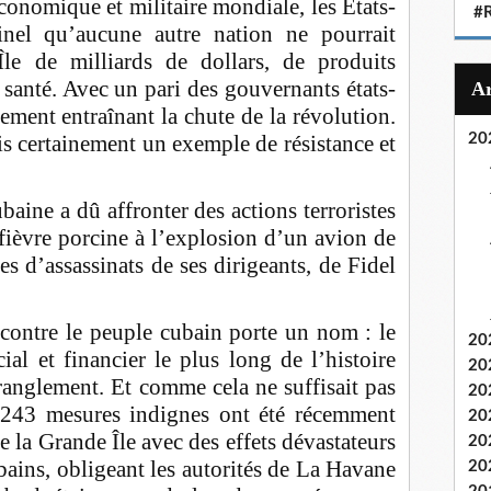
conomique et militaire mondiale, les États-
#
nel qu’aucune autre nation ne pourrait
Île de milliards de dollars, de produits
 santé. Avec un pari des gouvernants états-
ement entraînant la chute de la révolution.
s certainement un exemple de résistance et
20
aine a dû affronter des actions terroristes
 fièvre porcine à l’explosion d’un avion de
s d’assassinats de ses dirigeants, de Fidel
ontre le peuple cubain porte un nom : le
20
l et financier le plus long de l’histoire
20
ranglement. Et comme cela ne suffisait pas
20
 243 mesures indignes ont été récemment
20
re la Grande Île avec des effets dévastateurs
20
bains, obligeant les autorités de La Havane
20