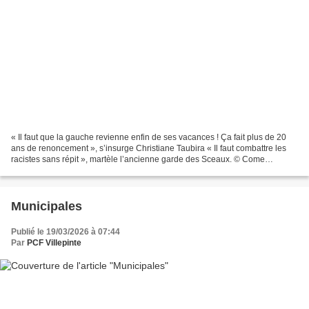
« Il faut que la gauche revienne enfin de ses vacances ! Ça fait plus de 20
ans de renoncement », s’insurge Christiane Taubira « Il faut combattre les
racistes sans répit », martèle l’ancienne garde des Sceaux. © Come
SITTLER/REA L’ancienne garde des...
Municipales
Publié le 19/03/2026 à 07:44
Par
PCF Villepinte