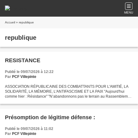
MENU
Accueil
» republique
republique
RESISTANCE
Publié le 09/07/2026 à 12:22
Par
PCF Villepinte
ASSOCIATION RÉPUBLICAINE DES COMBATTANTS POUR L'AMITIÉ, LA
SOLIDARITÉ, LA MÉMOIRE, L'ANTIFASCISME ET LA PAIX "Aujourd'hui
comme hier : Résistance" "N’abandonnons pas le terrain au Rassemblement
National" À peine installés dans plusieurs mairies, les maires...
Présomption de légitime défense :
Publié le 09/07/2026 à 11:02
Par
PCF Villepinte