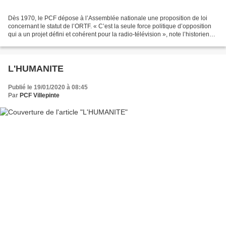
Dès 1970, le PCF dépose à l’Assemblée nationale une proposition de loi
concernant le statut de l’ORTF. « C’est la seule force politique d’opposition
qui a un projet défini et cohérent pour la radio-télévision », note l’historienne
Agnès Chauveau (L’audiovisuel...
L'HUMANITE
Publié le 19/01/2020 à 08:45
Par
PCF Villepinte