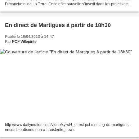
Dimanche et de La Terre. Cette offre nouvelle s’inscrit dans les projets de
développement et de modernisation...
En direct de Martigues à partir de 18h30
Publié le 10/04/2013 à 14:47
Par
PCF Villepinte
http://www.dailymotion.com/video/xytwl4_direct-pcf-meeting-de-martigues-
ensemble-disons-non-a-l-austerite_news