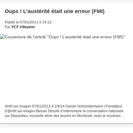
Oups ! L’austérité était une erreur (FMI)
Publié le 07/01/2013 à 19:12
Par
PCF Villepinte
Arrêt sur images 07/01/2013 à 10h14 Daniel Schneidermann | Fondateur
d'@rrêt sur images Baisse Désolé d’interrompre la conversation nationale
sur Depardieu, nouvelle idole des jeunes en Mordovie, mais je voudrais
juste vous signaler une petite nouvelle,...