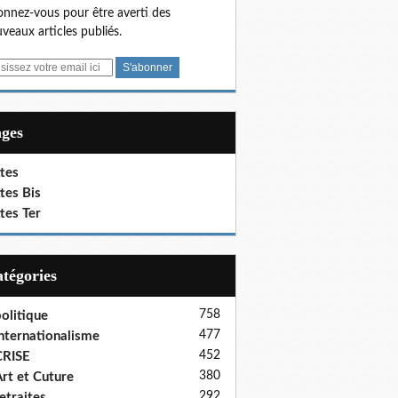
nnez-vous pour être averti des
veaux articles publiés.
ages
tes
tes Bis
tes Ter
Catégories
758
olitique
477
nternationalisme
452
CRISE
380
rt et Cuture
292
etraites