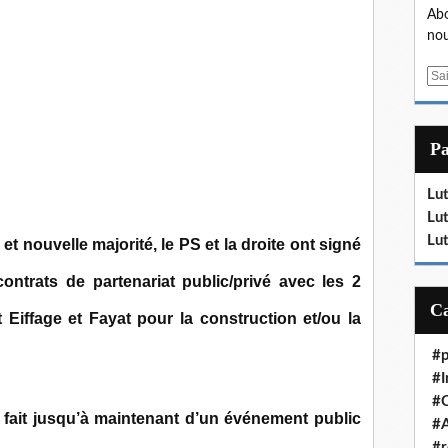
Abo
nou
E
m
a
i
P
l
Lut
Lut
Lut
 nouvelle majorité, le PS et la droite ont signé
ontrats de partenariat public/privé avec les 2
Eiffage et Fayat pour la construction et/ou la
#p
#I
#
 fait jusqu’à maintenant d’un événement public
#A
#r