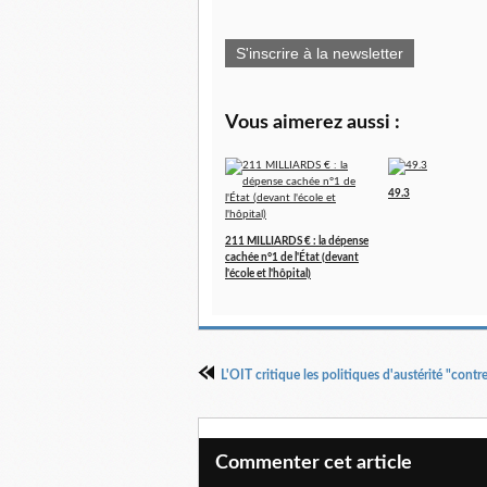
S'inscrire à la newsletter
Vous aimerez aussi :
49.3
211 MILLIARDS € : la dépense
cachée n°1 de l'État (devant
l'école et l'hôpital)
L'OIT critique les politiques d'austérité "cont
Commenter cet article