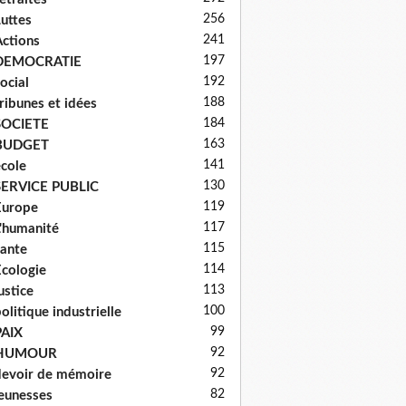
256
uttes
241
ctions
197
DEMOCRATIE
192
ocial
188
ribunes et idées
184
SOCIETE
163
BUDGET
141
cole
130
SERVICE PUBLIC
119
Europe
117
'humanité
115
ante
114
cologie
113
ustice
100
olitique industrielle
99
PAIX
92
HUMOUR
92
evoir de mémoire
82
eunesses