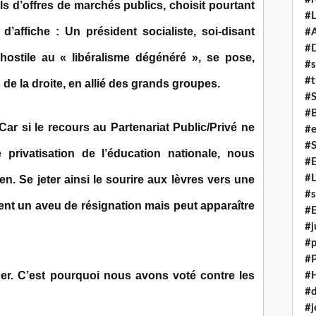
ls d’offres de marchés publics, choisit pourtant
#L
d’affiche : Un président socialiste, soi-disant
#A
#
hostile au « libéralisme dégénéré », se pose,
#s
#t
de la droite, en allié des grands groupes.
#
#
r si le recours au Partenariat Public/Privé ne
#e
#
privatisation de l’éducation nationale, nous
#
#L
en. Se jeter ainsi le sourire aux lèvres vers une
#s
ent un aveu de résignation mais peut apparaître
#E
#j
#p
#
r. C’est pourquoi nous avons voté contre les
#
#d
#j