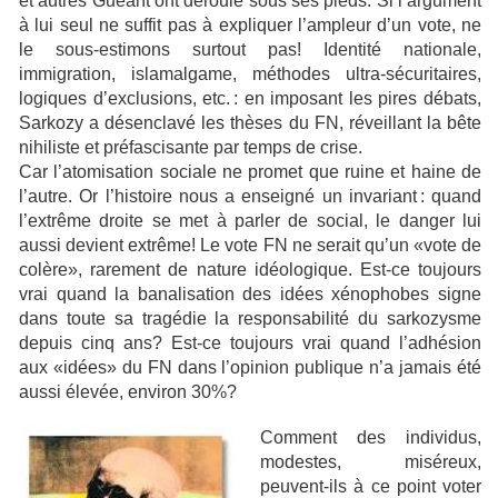
et autres Guéant ont déroulé sous ses pieds. Si l’argument
à lui seul ne suffit pas à expliquer l’ampleur d’un vote, ne
le sous-estimons surtout pas! Identité nationale,
immigration, islamalgame, méthodes ultra-sécuritaires,
logiques d’exclusions, etc. : en imposant les pires débats,
Sarkozy a désenclavé les thèses du FN, réveillant la bête
nihiliste et préfascisante par temps de crise.
Car l’atomisation sociale ne promet que ruine et haine de
l’autre. Or l’histoire nous a enseigné un invariant : quand
l’extrême droite se met à parler de social, le danger lui
aussi devient extrême! Le vote FN ne serait qu’un «vote de
colère», rarement de nature idéologique. Est-ce toujours
vrai quand la banalisation des idées xénophobes signe
dans toute sa tragédie la responsabilité du sarkozysme
depuis cinq ans? Est-ce toujours vrai quand l’adhésion
aux «idées» du FN dans l’opinion publique n’a jamais été
aussi élevée, environ 30%?
Comment des individus,
modestes, miséreux,
peuvent-ils à ce point voter