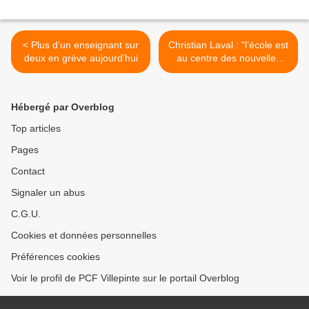
< Plus d’un enseignant sur
Christian Laval : "l’école est
deux en grève aujourd’hui
au centre des nouvelles
luttes des classes" >
Hébergé par Overblog
Top articles
Pages
Contact
Signaler un abus
C.G.U.
Cookies et données personnelles
Préférences cookies
Voir le profil de PCF Villepinte sur le portail Overblog