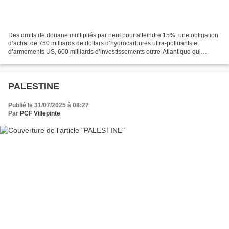
Des droits de douane multipliés par neuf pour atteindre 15%, une obligation
d’achat de 750 milliards de dollars d’hydrocarbures ultra-polluants et
d’armements US, 600 milliards d’investissements outre-Atlantique qui
n’auront donc pas lieu en Europe, un...
PALESTINE
Publié le 31/07/2025 à 08:27
Par
PCF Villepinte