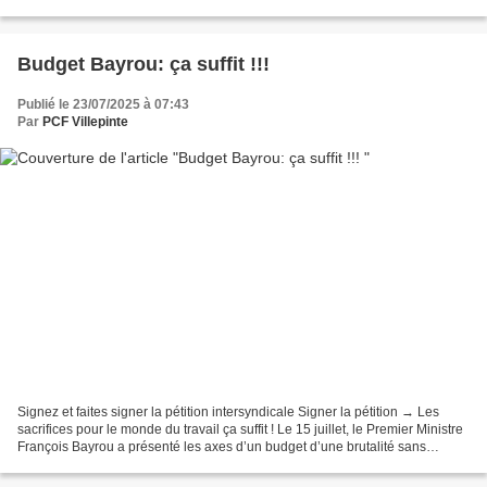
monde du travail,...
Budget Bayrou: ça suffit !!!
Publié le 23/07/2025 à 07:43
Par
PCF Villepinte
Signez et faites signer la pétition intersyndicale Signer la pétition → Les
sacrifices pour le monde du travail ça suffit ! Le 15 juillet, le Premier Ministre
François Bayrou a présenté les axes d’un budget d’une brutalité sans
précédent. Après le mouvement...