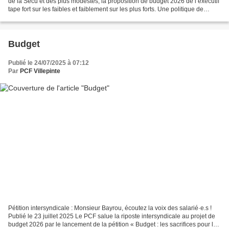
de la Sécu et des plus modestes, la proposition de budget 2026 de l’exécutif
tape fort sur les faibles et faiblement sur les plus forts. Une politique de
classe synthétisée par...
Budget
Publié le 24/07/2025 à 07:12
Par
PCF Villepinte
Pétition intersyndicale : Monsieur Bayrou, écoutez la voix des salarié·e.s !
Publié le 23 juillet 2025 Le PCF salue la riposte intersyndicale au projet de
budget 2026 par le lancement de la pétition « Budget : les sacrifices pour le