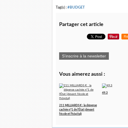
Tag(s) :
#BUDGET
Partager cet article
Re
S'inscrire à la newsletter
Vous aimerez aussi :
49.3
211 MILLIARDS € : la dépense
cachée n°1 de l'État (devant
l'école et l'hôpital)