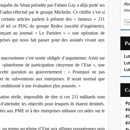
Abo
nquête du Sénat présidée par Fabien Gay a déjà porté ses
nou
’aides effectué par le groupe Michelin. Ce chiffre s’est si
certains articles parlent à présent des « fameux » 211
E
écié tel ce PDG du groupe Redex (société d’ingénierie),
m
onçant au journal « Le Parisien » « une opération de
a
rises qui nous fait passer pour des assistés vivant aux
i
P
l
Lut
macronienne s’est sentie obligée d’argumenter. Ainsi sur
Lut
 «plateforme de participation citoyenne de l’Etat », une
Lut
, cette question au gouvernement : « Pourquoi ne pas
 et de subventions aux entreprises. Il serait normal que
et conditionné à une évaluation plus poussée. »
ation réelle, impossible de dire si ces 211 milliards sont
#p
d’atteindre les objectifs pour lesquels ils étaient destinés.
#I
vées aux PME et à des entreprises utilisant ces aides sur le
#
#A
un temps secrétaire d’Etat aux affaires européennes puis
#r