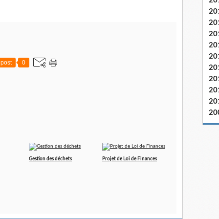
20
20
20
20
20
20
post
0
20
20
20
20
20
Gestion des déchets
Projet de Loi de Finances