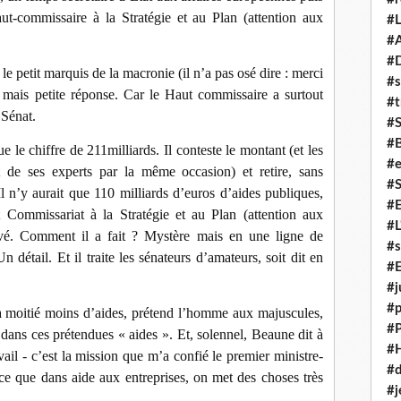
aut-commissaire à la Stratégie et au Plan (attention aux
#L
#A
#
 petit marquis de la macronie (il n’a pas osé dire : merci
#s
 mais petite réponse. Car le Haut commissaire a surtout
#t
 Sénat.
#
#
e le chiffre de 211milliards. Il conteste le montant (et les
#e
 de ses experts par la même occasion) et retire, sans
#
 n’y aurait que 110 milliards d’euros d’aides publiques,
#
t Commissariat à la Stratégie et au Plan (attention aux
#L
uvé. Comment il a fait ? Mystère mais en une ligne de
#s
 détail. Et il traite les sénateurs d’amateurs, soit dit en
#E
#j
#p
a moitié moins d’aides, prétend l’homme aux majuscules,
#
dans ces prétendues « aides ». Et, solennel, Beaune dit à
#
ail - c’est la mission que m’a confié le premier ministre-
#d
arce que dans aide aux entreprises, on met des choses très
#j