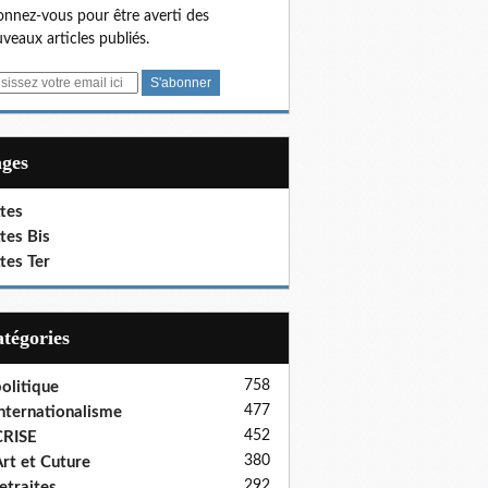
nnez-vous pour être averti des
veaux articles publiés.
ages
tes
tes Bis
tes Ter
Catégories
758
olitique
477
nternationalisme
452
CRISE
380
rt et Cuture
292
etraites