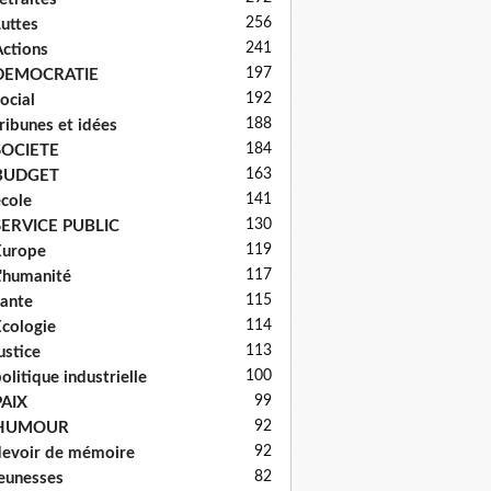
256
uttes
241
ctions
197
DEMOCRATIE
192
ocial
188
ribunes et idées
184
SOCIETE
163
BUDGET
141
cole
130
SERVICE PUBLIC
119
Europe
117
'humanité
115
ante
114
cologie
113
ustice
100
olitique industrielle
99
PAIX
92
HUMOUR
92
evoir de mémoire
82
eunesses