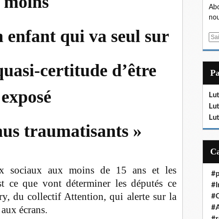
moins
Abo
nou
n enfant qui va seul sur
E
m
a
quasi-certitude d’être
i
P
l
exposé
Lut
Lut
Lut
nus traumatisants »
aux sociaux aux moins de 15 ans et les
#p
t ce que vont déterminer les députés ce
#I
, du collectif Attention, qui alerte sur la
#
#A
 aux écrans.
#r