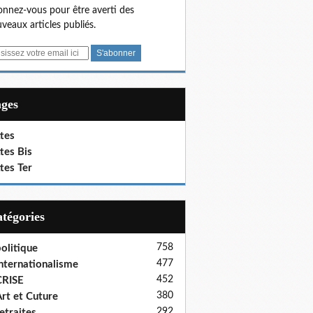
nnez-vous pour être averti des
veaux articles publiés.
ages
tes
tes Bis
tes Ter
Catégories
758
olitique
477
nternationalisme
452
CRISE
380
rt et Cuture
292
etraites