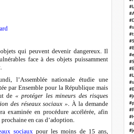
#L
#A
#
ard
#s
#t
#
#
objets qui peuvent devenir dangereux. Il
#e
vulnérables face à des objets puissamment
#
.
#
#L
undi, l’Assemblée nationale étudie une
#s
rtée par Ensemble pour la République mais
#E
but de
« protéger les mineurs des risques
#j
ation des réseaux sociaux »
. À la demande
#p
#
a examinée en procédure accélérée, afin
#
e prochaine en cas d’adoption.
#d
seaux sociaux
pour les moins de 15 ans,
#j