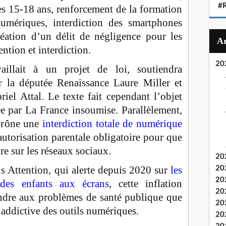
#
s 15-18 ans, renforcement de la formation
umériques, interdiction des smartphones
réation d’un délit de négligence pour les
ntion et interdiction.
20
aillait à un projet de loi, soutiendra
r la députée Renaissance Laure Miller et
riel Attal. Le texte fait cependant l’objet
e par La France insoumise. Parallèlement,
 prône une
interdiction totale de numérique
autorisation parentale obligatoire pour que
re sur les réseaux sociaux.
20
ons Attention, qui alerte depuis 2020 sur
les
20
20
 des enfants aux écrans
, cette inflation
20
pondre aux problèmes de santé publique que
20
et addictive des outils numériques.
20