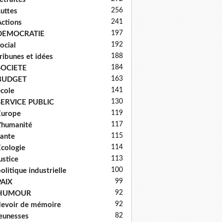
256
uttes
241
ctions
197
DEMOCRATIE
192
ocial
188
ribunes et idées
184
SOCIETE
163
BUDGET
141
cole
130
SERVICE PUBLIC
119
Europe
117
'humanité
115
ante
114
cologie
113
ustice
100
olitique industrielle
99
PAIX
92
HUMOUR
92
evoir de mémoire
82
eunesses