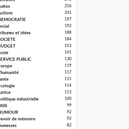
256
uttes
241
ctions
197
DEMOCRATIE
192
ocial
188
ribunes et idées
184
SOCIETE
163
BUDGET
141
cole
130
SERVICE PUBLIC
119
Europe
117
'humanité
115
ante
114
cologie
113
ustice
100
olitique industrielle
99
PAIX
92
HUMOUR
92
evoir de mémoire
82
eunesses