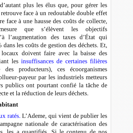
d’autant plus les élus que, pour gérer les
retrouve face à un redoutable double effet
ire face à une hausse des coûts de collecte,
mesure que s’élèvent les objectifs
’à l’augmentation des taxes d’État qui
 dans les coûts de gestion des déchets. Et,
s locaux doivent faire avec la baisse des
iant les
insuffisances de certaines filières
gie des producteurs), ces écoorganismes
ollueur-payeur par les industriels metteurs
s publics ont pourtant confié la tâche de
ecte et la réduction de leurs déchets.
abitant
x ratés.
L’Ademe, qui vient de publier les
ampagne nationale de caractérisation des
s, les a quantifiés. Si le contenu de nos