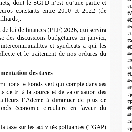
chets, dont le SGPD n’est qu’une partie et
#L
euros constants entre 2000 et 2022 (de
#A
lliards).
#
#s
jet de loi de finances (PLF) 2026, qui servira
#t
se des discussions budgétaires en janvier,
#
intercommunalités et syndicats à qui les
#
ollecte et le traitement de nos ordures du
#e
#
#
gmentation des taxes
#L
#s
millions le Fonds vert qui compte dans ses
#E
ts de tri à la source et de valorisation des
#j
r ailleurs l’Ademe à diminuer de plus de
#p
onds économie circulaire en faveur du
#
#
#d
 la taxe sur les activités polluantes (TGAP)
#j