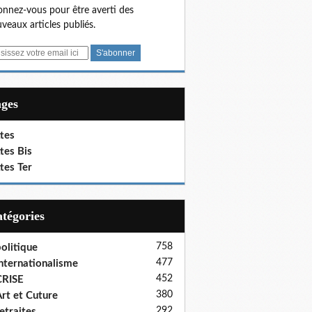
nnez-vous pour être averti des
veaux articles publiés.
ages
tes
tes Bis
tes Ter
Catégories
758
olitique
477
nternationalisme
452
CRISE
380
rt et Cuture
292
etraites