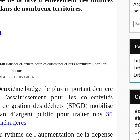
sse de la taxe d’enlèvement des ordures
Abo
dans de nombreux territoires.
nou
E
m
d
a
i
P
l
Lut
urdit d'années en années pour les communes et leurs administrés, non sans
Lut
frictions.
Lut
© Arthur HERVE/REA
Deuxième budget le plus important derrière
l’assainissement pour les collectivités
lic de gestion des déchets (SPGD) mobilise
#p
 an d’argent public pour traiter nos
39
#I
 ménagères
.
#
#A
 au rythme de l’augmentation de la dépense
#r