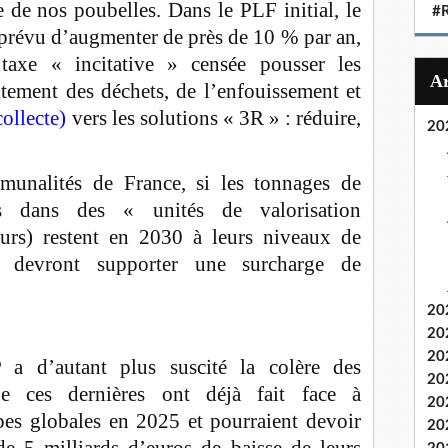
e de nos poubelles. Dans le PLF initial, le
#
révu d’augmenter de près de 10 % par an,
taxe « incitative » censée pousser les
itement des déchets, de l’enfouissement et
collecte)
vers les solutions « 3R » : réduire,
20
mmunalités de France, si les tonnages de
s dans des « unités de valorisation
eurs) restent en 2030 à leurs niveaux de
s devront supporter une surcharge de
20
20
20
a d’autant plus suscité la colère des
20
 que ces dernières ont déjà fait face à
20
pes globales en 2025 et pourraient devoir
20