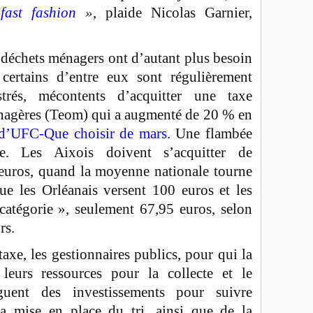
fast fashion
»
, plaide Nicolas Garnier,
 déchets ménagers ont d’autant plus besoin
certains d’entre eux sont régulièrement
strés, mécontents d’acquitter une taxe
nagères (Teom) qui a augmenté de 20 % en
d’UFC-Que choisir de mars
. Une flambée
ble. Les Aixois doivent s’acquitter de
 euros, quand la moyenne nationale tourne
e les Orléanais versent 100 euros et les
catégorie », seulement 67,95 euros, selon
rs.
 taxe, les gestionnaires publics, pour qui la
eurs ressources pour la collecte et le
rguent des investissements pour suivre
la mise en place du tri, ainsi que de la