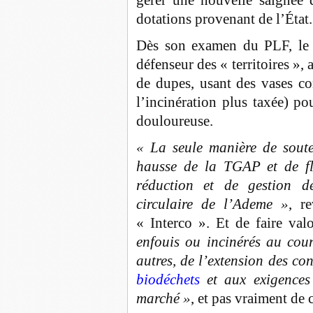
gérer une nouvelle saignée d
dotations provenant de l’État.
Dès son examen du PLF, le S
défenseur des « territoires »,
de dupes, usant des vases c
l’incinération plus taxée) p
douloureuse.
« La seule manière de souten
hausse de la TGAP et de flé
réduction et de gestion 
circulaire de l’Ademe »
, r
« Interco ». Et de faire va
enfouis ou incinérés au cour
autres, de l’extension des co
biodéchets
et aux exigences
marché »
, et pas vraiment de c