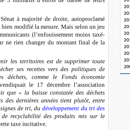
e 5 milliards d’euros de baisse de leurs
20
20
20
énat à majorité de droite, autoproclamé
20
 a bien modifié la mesure. Mais selon un jeu
20
ommunicants (l’enfouissement moins taxé-
20
20
our ne rien changer du montant final de la
20
20
ir les territoires est de supprimer toute
20
20
cher ses recettes vers des politiques de
des déchets, comme le Fonds économie
evendiquait le 17 décembre l’association
loir que
« la baisse constatée des déchets
s des dernières années tient plutôt, entre
nsignes de tri, du
développement du tri des
 de recyclabilité des produits mis sur le
ette taxe incitative.