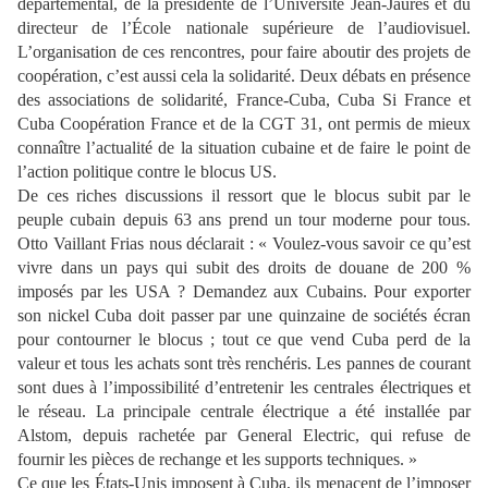
départemental, de la présidente de l’Université Jean-Jaurès et du
directeur de l’École nationale supérieure de l’audiovisuel.
L’organisation de ces rencontres, pour faire aboutir des projets de
coopération, c’est aussi cela la solidarité. Deux débats en présence
des associations de solidarité, France-Cuba, Cuba Si France et
Cuba Coopération France et de la CGT 31, ont permis de mieux
connaître l’actualité de la situation cubaine et de faire le point de
l’action politique contre le blocus US.
De ces riches discussions il ressort que le blocus subit par le
peuple cubain depuis 63 ans prend un tour moderne pour tous.
Otto Vaillant Frias nous déclarait : « Voulez-vous savoir ce qu’est
vivre dans un pays qui subit des droits de douane de 200 %
imposés par les USA ? Demandez aux Cubains. Pour exporter
son nickel Cuba doit passer par une quinzaine de sociétés écran
pour contourner le blocus ; tout ce que vend Cuba perd de la
valeur et tous les achats sont très renchéris. Les pannes de courant
sont dues à l’impossibilité d’entretenir les centrales électriques et
le réseau. La principale centrale électrique a été installée par
Alstom, depuis rachetée par General Electric, qui refuse de
fournir les pièces de rechange et les supports techniques. »
Ce que les États-Unis imposent à Cuba, ils menacent de l’imposer