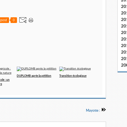
20
20
20
20
post
0
20
20
20
20
20
20
20
DUPLOMB après la pétition
Transition écologique
cole : un
re
Mayotte :