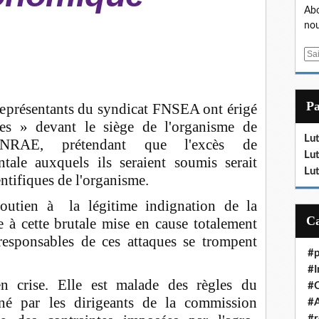
Abo
nou
E
m
a
i
P
eprésentants du syndicat FNSEA ont érigé
l
es » devant le siège de l'organisme de
Lut
INRAE, prétendant que l'excès de
Lut
tale auxquels ils seraient soumis serait
Lut
entifiques de l'organisme.
outien à la légitime indignation de la
 à cette brutale mise en cause totalement
s responsables de ces attaques se trompent
#p
#I
 en crise. Elle est malade des règles du
#
né par les dirigeants de la commission
#A
#r