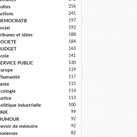
256
uttes
241
ctions
197
DEMOCRATIE
192
ocial
188
ribunes et idées
184
SOCIETE
163
BUDGET
141
cole
130
SERVICE PUBLIC
119
Europe
117
'humanité
115
ante
114
cologie
113
ustice
100
olitique industrielle
99
PAIX
92
HUMOUR
92
evoir de mémoire
82
eunesses