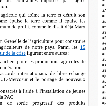
e des contraintes imposées par l'agro-
tion.
#L
#A
agricole qui abîme la terre et détruit son
#
sme épuise la terre comme il épuise les
#s
mum de profit, comme le disait déjà Marx
#t
#
#
 Grenelle de l’agriculture pour construire
#e
agriculteurs de notre pays. Parmi les
15
#
r de la crise
figurent entre autres :
#
#L
lanchers pour les productions agricoles de
#s
émunération
#E
ccords internationaux de libre échange
#j
 UE-Mercosur et le portage de nouveaux
#p
#
sacrés à l'aide à l'installation de jeunes
#
 la PAC
#d
an de sortie progressif des produits
#j