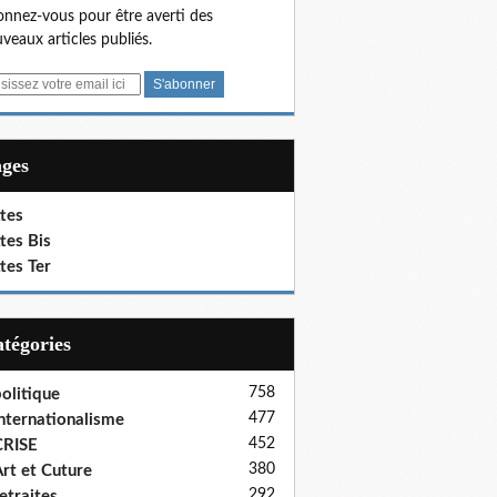
nnez-vous pour être averti des
veaux articles publiés.
ages
tes
tes Bis
tes Ter
Catégories
758
olitique
477
nternationalisme
452
CRISE
380
rt et Cuture
292
etraites